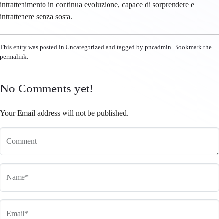
intrattenimento in continua evoluzione, capace di sorprendere e
intrattenere senza sosta.
This entry was posted in
Uncategorized
and tagged by
pncadmin
. Bookmark the
permalink
.
No Comments yet!
Your Email address will not be published.
Comment
Name*
Email*