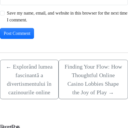
Save my name, email, and website in this browser for the next time
I comment.
←
Explorând lumea
Finding Your Flow: How
fascinantă a
Thoughtful Online
divertismentului în
Casino Lobbies Shape
cazinourile online
the Joy of Play
→
Recent Posts