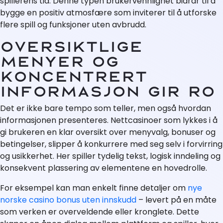
spillerens tid. Denne typen brukervennlighet bidrar til å
bygge en positiv atmosfære som inviterer til å utforske
flere spill og funksjoner uten avbrudd.
Oversiktlige
menyer og
koncentrert
informasjon gir ro
Det er ikke bare tempo som teller, men også hvordan
informasjonen presenteres. Nettcasinoer som lykkes i å
gi brukeren en klar oversikt over menyvalg, bonuser og
betingelser, slipper å konkurrere med seg selv i forvirring
og usikkerhet. Her spiller tydelig tekst, logisk inndeling og
konsekvent plassering av elementene en hovedrolle.
For eksempel kan man enkelt finne detaljer om
nye
norske casino bonus uten innskudd
– levert på en måte
som verken er overveldende eller kronglete. Dette