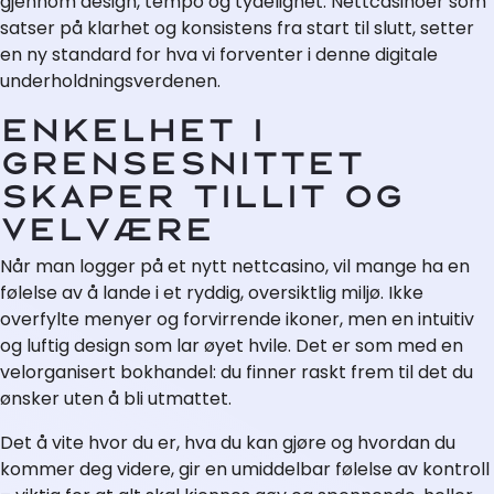
gjennom design, tempo og tydelighet. Nettcasinoer som
satser på klarhet og konsistens fra start til slutt, setter
en ny standard for hva vi forventer i denne digitale
underholdningsverdenen.
Enkelhet i
grensesnittet
skaper tillit og
velvære
Når man logger på et nytt nettcasino, vil mange ha en
følelse av å lande i et ryddig, oversiktlig miljø. Ikke
overfylte menyer og forvirrende ikoner, men en intuitiv
og luftig design som lar øyet hvile. Det er som med en
velorganisert bokhandel: du finner raskt frem til det du
ønsker uten å bli utmattet.
Det å vite hvor du er, hva du kan gjøre og hvordan du
kommer deg videre, gir en umiddelbar følelse av kontroll