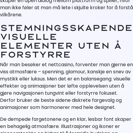
skaper en åpen dialog mellom plattform og spiller, hvor
man ikke føler at man må lete i skjulte kroker for å forstå
vilkårene.
Stemningsskapende
visuelle
elementer uten å
forstyrre
Når man besøker et nettcasino, forventer man gjerne en
viss atmosfære – spenning, glamour, kanskje en snev av
mystikk eller luksus. Men det er en balansegang: visuelle
effekter og animasjoner bør løfte opplevelsen uten å
gjøre navigasjonen tungvint eller forstyrre fokuset.
Derfor bruker de beste sidene diskrete fargevalg og
animasjoner som harmonerer med hele designet.
De dempede fargetonene og en klar, lesbar font skaper
en behagelig atmosfære. Illustrasjoner og ikoner er