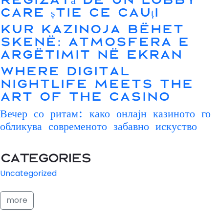
care știe ce cauți
Kur kazinoja bëhet
skenë: atmosfera e
argëtimit në ekran
Where Digital
Nightlife Meets the
Art of the Casino
Вечер со ритам: како онлајн казиното го
обликува современото забавно искуство
Categories
Uncategorized
more