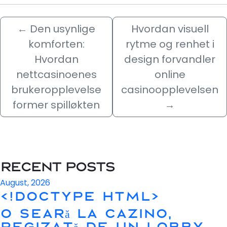
←
Den usynlige
Hvordan visuell
komforten:
rytme og renhet i
Hvordan
design forvandler
nettcasinoenes
online
brukeropplevelse
casinoopplevelsen
former spilløkten
→
Recent Posts
August, 2026
<!doctype html>
O seară la cazino,
regizată de un lobby