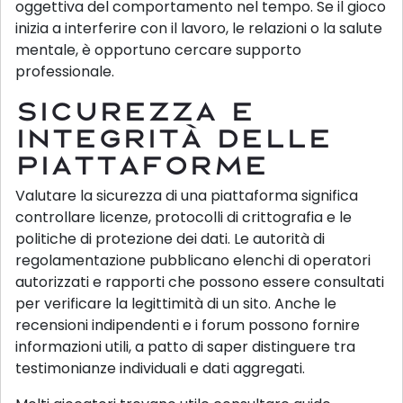
oggettiva del comportamento nel tempo. Se il gioco
inizia a interferire con il lavoro, le relazioni o la salute
mentale, è opportuno cercare supporto
professionale.
Sicurezza e
integrità delle
piattaforme
Valutare la sicurezza di una piattaforma significa
controllare licenze, protocolli di crittografia e le
politiche di protezione dei dati. Le autorità di
regolamentazione pubblicano elenchi di operatori
autorizzati e rapporti che possono essere consultati
per verificare la legittimità di un sito. Anche le
recensioni indipendenti e i forum possono fornire
informazioni utili, a patto di saper distinguere tra
testimonianze individuali e dati aggregati.