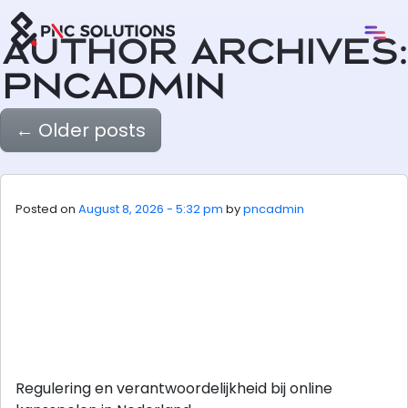
Skip to main content
Author Archives:
pncadmin
←
Older posts
Posted on
August 8, 2026 - 5:32 pm
by
pncadmin
Regulering en verantwoordelijkheid bij online