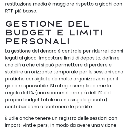
restituzione media è maggiore rispetto a giochi con
RTP più basso.
Gestione del
budget e limiti
personali
La gestione del denaro è centrale per ridurre i danni
legati al gioco. Impostare limiti di deposito, definire
una cifra che ci si può permettere di perdere e
stabilire un orizzonte temporale per le sessioni sono
pratiche consigliate da molte organizzazioni per il
gioco responsabile. Strategie semplici come la
regola del 1% (non scommettere più dell’1% del
proprio budget totale in una singola giocata)
contribuiscono a contenere le perdite.
È utile anche tenere un registro delle sessioni con
importi vinti e persi, in modo da avere una visione