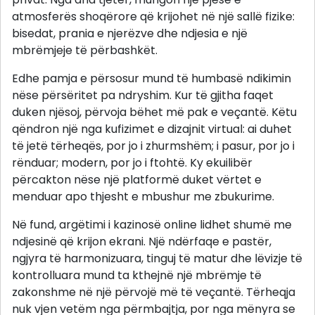
atmosferës shoqërore që krijohet në një sallë fizike:
bisedat, prania e njerëzve dhe ndjesia e një
mbrëmjeje të përbashkët.
Edhe pamja e përsosur mund të humbasë ndikimin
nëse përsëritet pa ndryshim. Kur të gjitha faqet
duken njësoj, përvoja bëhet më pak e veçantë. Këtu
qëndron një nga kufizimet e dizajnit virtual: ai duhet
të jetë tërheqës, por jo i zhurmshëm; i pasur, por jo i
rënduar; modern, por jo i ftohtë. Ky ekuilibër
përcakton nëse një platformë duket vërtet e
menduar apo thjesht e mbushur me zbukurime.
Në fund, argëtimi i kazinosë online lidhet shumë me
ndjesinë që krijon ekrani. Një ndërfaqe e pastër,
ngjyra të harmonizuara, tinguj të matur dhe lëvizje të
kontrolluara mund ta kthejnë një mbrëmje të
zakonshme në një përvojë më të veçantë. Tërheqja
nuk vjen vetëm nga përmbajtja, por nga mënyra se