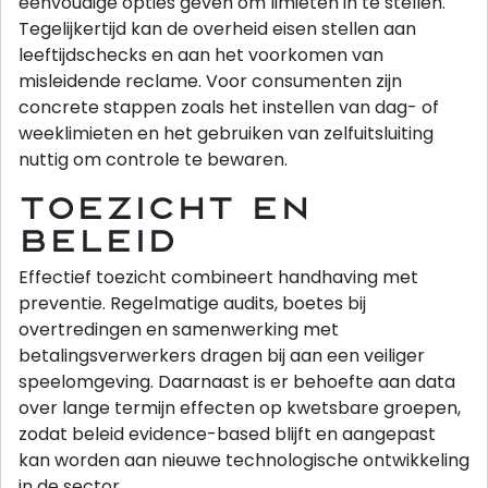
eenvoudige opties geven om limieten in te stellen.
Tegelijkertijd kan de overheid eisen stellen aan
leeftijdschecks en aan het voorkomen van
misleidende reclame. Voor consumenten zijn
concrete stappen zoals het instellen van dag- of
weeklimieten en het gebruiken van zelfuitsluiting
nuttig om controle te bewaren.
Toezicht en
beleid
Effectief toezicht combineert handhaving met
preventie. Regelmatige audits, boetes bij
overtredingen en samenwerking met
betalingsverwerkers dragen bij aan een veiliger
speelomgeving. Daarnaast is er behoefte aan data
over lange termijn effecten op kwetsbare groepen,
zodat beleid evidence-based blijft en aangepast
kan worden aan nieuwe technologische ontwikkeling
in de sector.