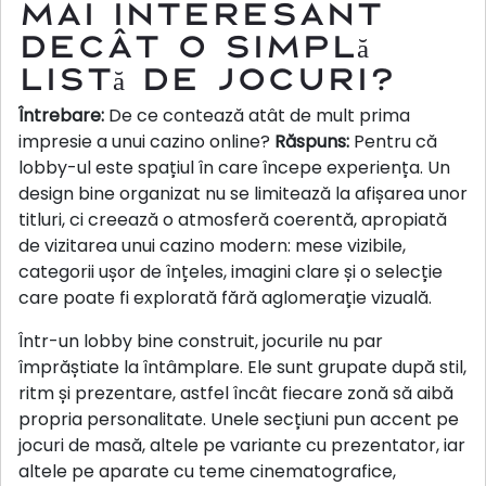
mai interesant
decât o simplă
listă de jocuri?
Întrebare:
De ce contează atât de mult prima
impresie a unui cazino online?
Răspuns:
Pentru că
lobby-ul este spațiul în care începe experiența. Un
design bine organizat nu se limitează la afișarea unor
titluri, ci creează o atmosferă coerentă, apropiată
de vizitarea unui cazino modern: mese vizibile,
categorii ușor de înțeles, imagini clare și o selecție
care poate fi explorată fără aglomerație vizuală.
Într-un lobby bine construit, jocurile nu par
împrăștiate la întâmplare. Ele sunt grupate după stil,
ritm și prezentare, astfel încât fiecare zonă să aibă
propria personalitate. Unele secțiuni pun accent pe
jocuri de masă, altele pe variante cu prezentator, iar
altele pe aparate cu teme cinematografice,