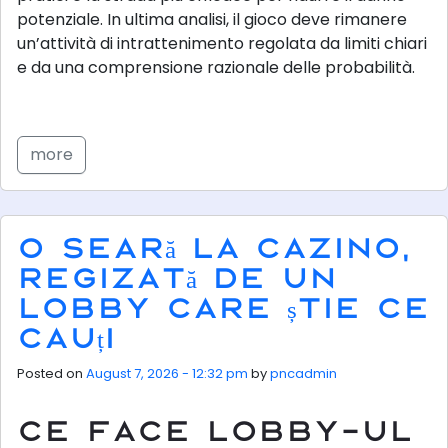
potenziale. In ultima analisi, il gioco deve rimanere
un’attività di intrattenimento regolata da limiti chiari
e da una comprensione razionale delle probabilità.
more
O seară la cazino,
regizată de un
lobby care știe ce
cauți
Posted on
August 7, 2026 - 12:32 pm
by
pncadmin
Ce face lobby-ul