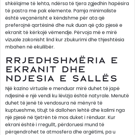
shkëlqime të lehta, ndërsa të tjera zgjedhin hapësira
të pastra me pak elemente. Pamja minimaliste
është veçanërisht e këndshme për ata që
preferojnë qartësinë dhe nuk duan që çdo pjesë e
ekranit të kërkojë vëmendje. Përvoja më e mirë
vizuale zakonisht lind kur zbukurimi dhe thjeshtësia
mbahen në ekuilibër.
Rrjedhshmëria e
ekranit dhe
ndjesia e sallës
Një kazino virtuale e menduar mirë duhet të japë
ndjesinë e një vendi ku lëvizja është natyrale. Menutë
duhet të jenë të vendosura në mënyrë të
kuptueshme, titujt të dallohen lehtë dhe kalimi nga
një pjesë në tjetrën të mos duket i rënduar. Kur
ekrani është i rregullt, përdoruesi mund të
përqendrohet te atmosfera dhe argëtimi, pa u