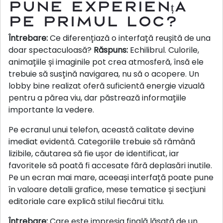
pune experiența
pe primul loc?
Întrebare:
Ce diferențiază o interfață reușită de una
doar spectaculoasă?
Răspuns:
Echilibrul. Culorile,
animațiile și imaginile pot crea atmosferă, însă ele
trebuie să susțină navigarea, nu să o acopere. Un
lobby bine realizat oferă suficientă energie vizuală
pentru a părea viu, dar păstrează informațiile
importante la vedere.
Pe ecranul unui telefon, această calitate devine
imediat evidentă. Categoriile trebuie să rămână
lizibile, căutarea să fie ușor de identificat, iar
favoritele să poată fi accesate fără deplasări inutile.
Pe un ecran mai mare, aceeași interfață poate pune
în valoare detalii grafice, mese tematice și secțiuni
editoriale care explică stilul fiecărui titlu.
Întrebare:
Care este impresia finală lăsată de un