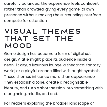
carefully balanced, the experience feels confident
rather than crowded, giving every game its own
presence without making the surrounding interface
compete for attention.
Visual Themes
That Set the
Mood
Game design has become a form of digital set
design. A title might place its audience inside a
neon-lit city, a luxurious lounge, a theatrical fantasy
world, or a playful arcade filled with bright symbols.
These themes influence more than appearance.
They establish a tone, create a recognizable
identity, and turn a short session into something with
a beginning, middle, and end.
For readers exploring the broader landscape of