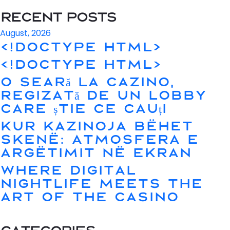
Recent Posts
August, 2026
<!DOCTYPE html>
<!doctype html>
O seară la cazino,
regizată de un lobby
care știe ce cauți
Kur kazinoja bëhet
skenë: atmosfera e
argëtimit në ekran
Where Digital
Nightlife Meets the
Art of the Casino
Categories