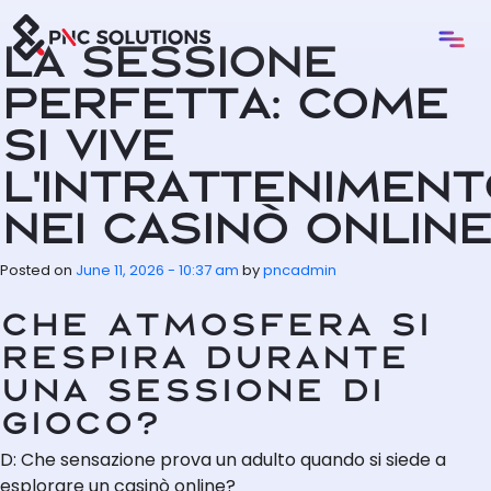
Skip to main content
La sessione
perfetta: come
si vive
l’intratteniment
nei casinò online
Posted on
June 11, 2026 - 10:37 am
by
pncadmin
Che atmosfera si
respira durante
una sessione di
gioco?
D: Che sensazione prova un adulto quando si siede a
esplorare un casinò online?