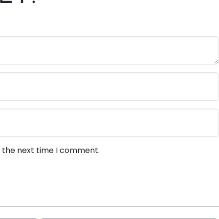
r the next time I comment.