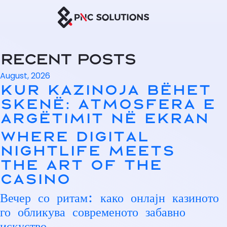
Skip to main content
Recent Posts
August, 2026
Kur kazinoja bëhet
skenë: atmosfera e
argëtimit në ekran
Where Digital
Nightlife Meets
the Art of the
Casino
Вечер со ритам: како онлајн казиното
го обликува современото забавно
искуство