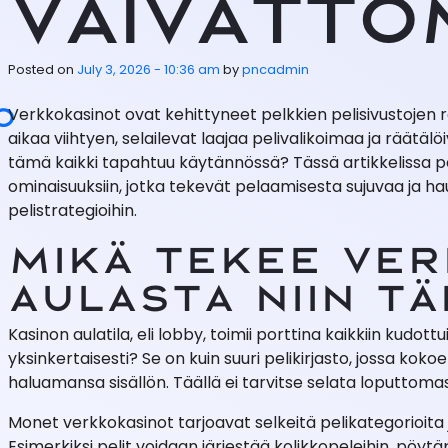
vaivatto
Posted on
July 3, 2026 - 10:36 am
by
pncadmin
Verkkokasinot ovat kehittyneet pelkkien pelisivustojen roo
o
aikaa viihtyen, selailevat laajaa pelivalikoimaa ja räätä
tämä kaikki tapahtuu käytännössä? Tässä artikkelissa p
ominaisuuksiin, jotka tekevät pelaamisesta sujuvaa ja haus
pelistrategioihin.
Mikä tekee ve
aulasta niin t
Kasinon aulatila, eli lobby, toimii porttina kaikkiin kudott
yksinkertaisesti? Se on kuin suuri pelikirjasto, jossa koko
haluamansa sisällön. Täällä ei tarvitse selata loputtomast
Monet verkkokasinot tarjoavat selkeitä pelikategorioita 
Esimerkiksi pelit voidaan järjestää kolikkopeleihin, pöytäpe