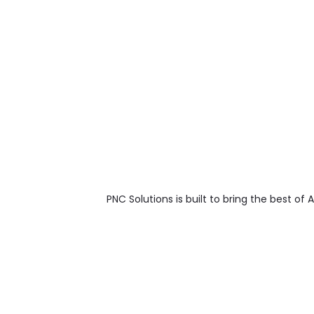
PNC Solutions is built to bring the best o