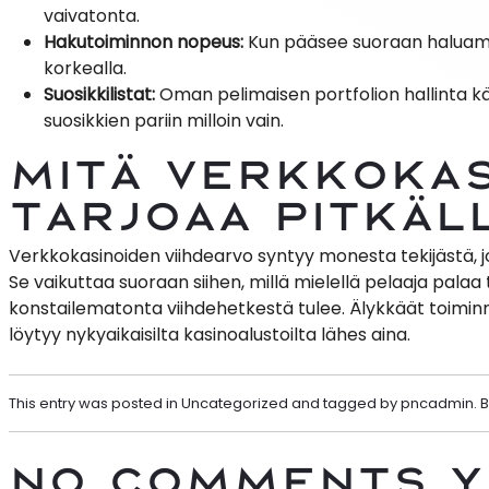
vaivatonta.
Hakutoiminnon nopeus:
Kun pääsee suoraan haluaman
korkealla.
Suosikkilistat:
Oman pelimaisen portfolion hallinta 
suosikkien pariin milloin vain.
Mitä verkkokas
tarjoaa pitkäl
Verkkokasinoiden viihdearvo syntyy monesta tekijästä, jo
Se vaikuttaa suoraan siihen, millä mielellä pelaaja palaa 
konstailematonta viihdehetkestä tulee. Älykkäät toiminnot
löytyy nykyaikaisilta kasinoalustoilta lähes aina.
This entry was posted in
Uncategorized
and tagged by
pncadmin
.
No Comments y