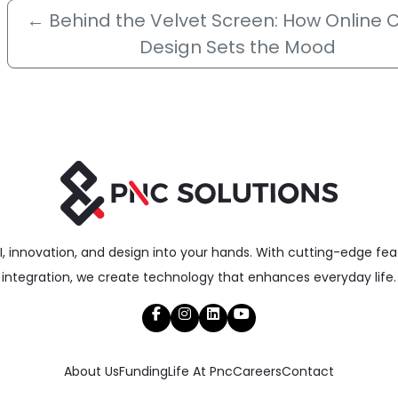
←
Behind the Velvet Screen: How Online 
Design Sets the Mood
f AI, innovation, and design into your hands. With cutting-edge fe
integration, we create technology that enhances everyday life.
About Us
Funding
Life At Pnc
Careers
Contact