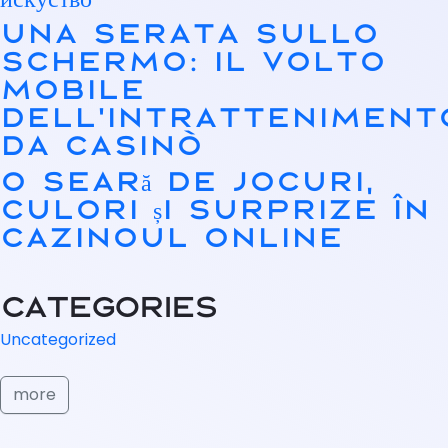
Una serata sullo
schermo: il volto
mobile
dell’intratteniment
da casinò
O seară de jocuri,
culori și surprize în
cazinoul online
Categories
Uncategorized
more