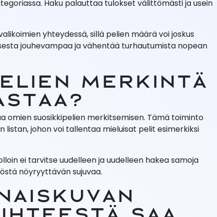
ategoriassa. Haku palauttaa tulokset välittömästi ja usein
valikoimien yhteydessä, sillä pelien määrä voi joskus
muksesta jouhevampaa ja vähentää turhautumista nopean
pelien merkintä
astaa?
aa omien suosikkipelien merkitsemisen. Tämä toiminto
listan, johon voi tallentaa mieluisat pelit esimerkiksi
jolloin ei tarvitse uudelleen ja uudelleen hakea samoja
töstä nöyryyttävän sujuvaa.
naiskuvan
ihteestä saa