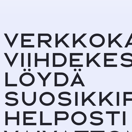
Verkkok
viihdeke
Löydä
suosikki
helposti