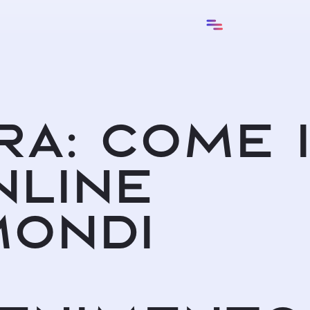
a: come i
nline
mondi