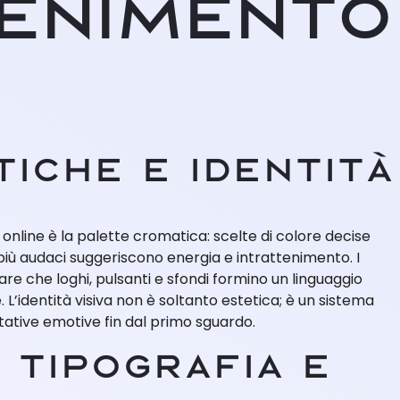
tenimento
iche e identità
online è la palette cromatica: scelte di colore decise
iù audaci suggeriscono energia e intrattenimento. I
e che loghi, pulsanti e sfondi formino un linguaggio
. L’identità visiva non è soltanto estetica; è un sistema
ttative emotive fin dal primo sguardo.
 tipografia e