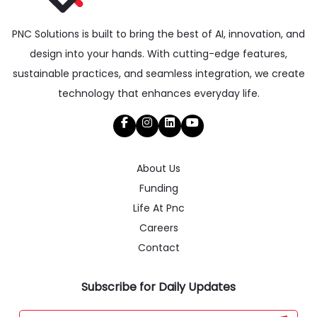
PNC Solutions is built to bring the best of AI, innovation, and
design into your hands. With cutting-edge features,
sustainable practices, and seamless integration, we create
technology that enhances everyday life.
About Us
Funding
Life At Pnc
Careers
Contact
Subscribe for Daily Updates
Newsletter