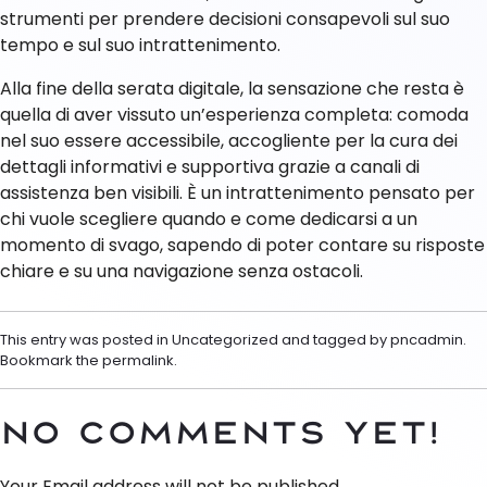
strumenti per prendere decisioni consapevoli sul suo
tempo e sul suo intrattenimento.
Alla fine della serata digitale, la sensazione che resta è
quella di aver vissuto un’esperienza completa: comoda
nel suo essere accessibile, accogliente per la cura dei
dettagli informativi e supportiva grazie a canali di
assistenza ben visibili. È un intrattenimento pensato per
chi vuole scegliere quando e come dedicarsi a un
momento di svago, sapendo di poter contare su risposte
chiare e su una navigazione senza ostacoli.
This entry was posted in
Uncategorized
and tagged by
pncadmin
.
Bookmark the
permalink
.
No Comments yet!
Your Email address will not be published.