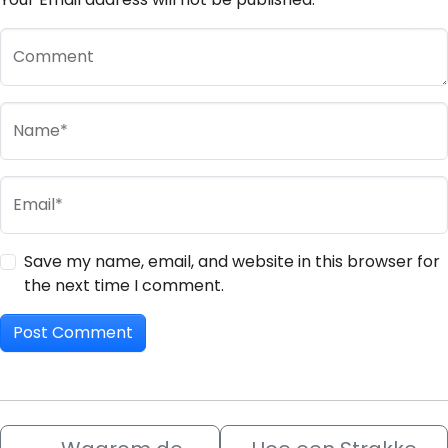
Comment
Name*
Email*
Save my name, email, and website in this browser for
the next time I comment.