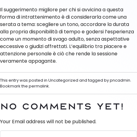
Il suggerimento migliore per chi si avvicina a questa
forma di intrattenimento è di considerarla come una
serata a tema: scegliere un tono, accordare la durata
alla propria disponibilità di tempo e godersi l’esperienza
come un momento di svago adulto, senza aspettative
eccessive o giudizi affrettati. L’equilibrio tra piacere e
attenzione personale è ciò che rende la sessione
veramente appagante.
This entry was posted in
Uncategorized
and tagged by
pncadmin
.
Bookmark the
permalink
.
No Comments yet!
Your Email address will not be published.