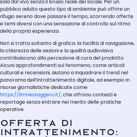
sala dal vivo senza il brusio reale del locale. Per un
pubblico adulto questo tipo di ambiente può offrire un
rifugio sereno dove passare il tempo, scorrendo offerte
e temi diversi con una sensazione di controllo sul ritmo
della propria esperienza.
Non si tratta soltanto di grafica: la facilità di navigazione,
la chiarezza delle sezioni e la qualità audiovisiva
contribuiscono alla percezione di cura del prodotto.
Alcuni approfondimenti sul fenomeno, come articoli
culturali e recensioni, aiutano a inquadrare il trend nel
panorama dell’intrattenimento digitale, ad esempio in
risorse giornalistiche dedicate come
https://ilmnessaggero.it/
, che offrono contesti e
reportage senza entrare nel merito delle pratiche
operative.
Offerta di
intrattenimento: