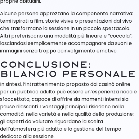
proprie abitudini.
Alcune persone apprezzano la componente narrativa:
temi ispirati a film, storie visive o presentazioni dal vivo
che trasformano la sessione in un piccolo spettacolo.
Altri preferiscono una modalità più lineare e “coccola”,
lasciandosi semplicemente accompagnare da suoni e
immagini senza troppo coinvolgimento emotivo.
Conclusione:
bilancio personale
In sintesi, l’intrattenimento proposto dai casinò online
per un pubblico adulto può essere un’esperienza ricca e
sfaccettata, capace di offrire sia momenti intensi sia
pause rilassanti. I vantaggi principali risiedono nella
comodità, nella varietà e nella qualità della produzione;
gli aspetti da valutare riguardano la scelta
dell’atmosfera più adatta e la gestione del tempo
dedicato alla sessione.