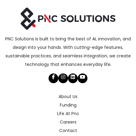
PNC Solutions is built to bring the best of AI, innovation, and
design into your hands. With cutting-edge features,
sustainable practices, and seamless integration, we create
technology that enhances everyday life.
About Us
Funding
Life At Pnc
Careers
Contact