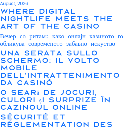
August, 2026
Where Digital
Nightlife Meets the
Art of the Casino
Вечер со ритам: како онлајн казиното го
обликува современото забавно искуство
Una serata sullo
schermo: il volto
mobile
dell’intrattenimento
da casinò
O seară de jocuri,
culori și surprize în
cazinoul online
Sécurité et
réglementation des