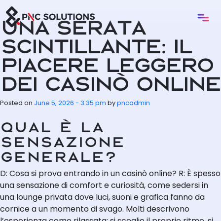
Skip to main content
Una serata
scintillante: il
piacere leggero
dei casinò online
Posted on
June 5, 2026 - 3:35 pm
by
pncadmin
Qual è la
sensazione
generale?
D: Cosa si prova entrando in un casinò online? R: È spesso
una sensazione di comfort e curiosità, come sedersi in
una lounge privata dove luci, suoni e grafica fanno da
cornice a un momento di svago. Molti descrivono
l’esperienza come rilassata: si sceglie il proprio ritmo, si