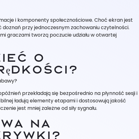
acje i komponenty społecznościowe. Choć ekran jest
ść doznań przy jednoczesnym zachowaniu czytelności.
ymi graczami tworzą poczucie udziału w otwartej
ieć o
rędkości?
zabawy?
późnień przekładają się bezpośrednio na płynność sesji i
ilnej ładują elementy etapami i dostosowują jakość
zenie jest mniej zależne od siły sygnału.
ywa na
zrywki?