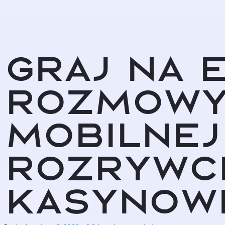
Graj na e
rozmowy
mobilnej
rozrywc
kasynow