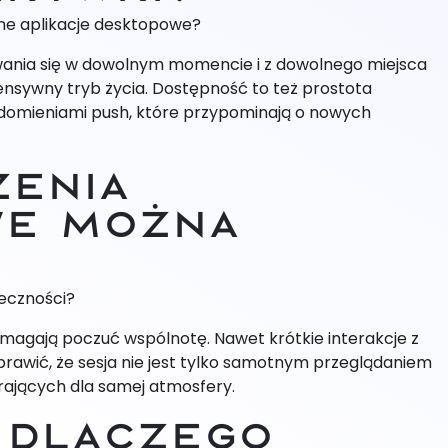
jne aplikacje desktopowe?
owania się w dowolnym momencie i z dowolnego miejsca
ensywny tryb życia. Dostępność to też prostota
iadomieniami push, które przypominają o nowych
zenia
we można
łeczności?
pomagają poczuć wspólnotę. Nawet krótkie interakcje z
prawić, że sesja nie jest tylko samotnym przeglądaniem
grających dla samej atmosfery.
 dlaczego