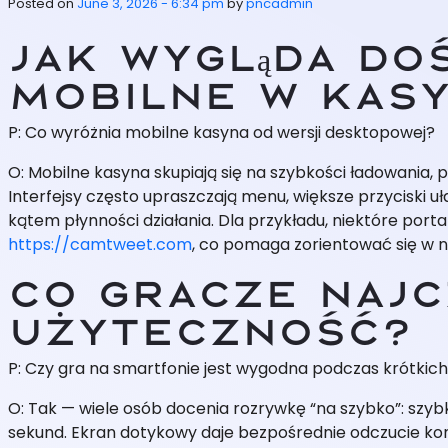
Posted on
June 3, 2026 - 6:34 pm
by
pncadmin
Jak wygląda do
mobilne w kasy
P: Co wyróżnia mobilne kasyna od wersji desktopowej?
O: Mobilne kasyna skupiają się na szybkości ładowania, 
Interfejsy często upraszczają menu, większe przyciski 
kątem płynności działania. Dla przykładu, niektóre por
https://camtweet.com
, co pomaga zorientować się w n
Co gracze najcz
użyteczność?
P: Czy gra na smartfonie jest wygodna podczas krótkic
O: Tak — wiele osób docenia rozrywkę “na szybko”: szybk
sekund. Ekran dotykowy daje bezpośrednie odczucie kont