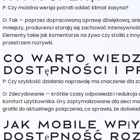
P: Czy mobilna wersja potrafi oddać klimat kasyna?
O: Tak — poprzez dopracowaną oprawę dźwiękową, anim
mniejszy, producenci starają się zachować intensywno
Elementy takie jak komentarze na żywo czy stoliki z inn
przestrzeni rozrywki.
Co warto wiedz
dostępności i p
P: Czy szybkość działania naprawdę ma znaczenie dla 
O: Zdecydowanie — krótkie czasy odpowiedzi i redukcja o
komfort użytkownika. Gry zoptymalizowane dla sieci mob
grafiki do aktualnego połączenia, co sprawia, że doświadc
Jak mobile wpł
dostępność ro