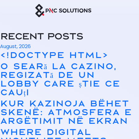
Skip to main content
Recent Posts
August, 2026
<!doctype html>
O seară la cazino,
regizată de un
lobby care știe ce
cauți
Kur kazinoja bëhet
skenë: atmosfera e
argëtimit në ekran
Where Digital