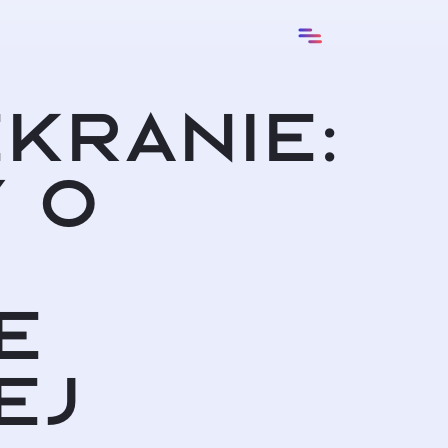
kranie:
 o
e
ej