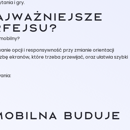
ania i gry.
najważniejsze
rfejsu?
 mobilny?
anie opcji i responsywność przy zmianie orientacji
czbę ekranów, które trzeba przewijać, oraz ułatwia szybki
ania:
.
mobilna buduje