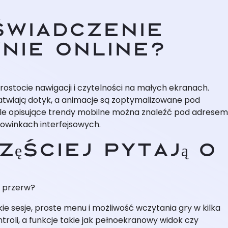
świadczenie
nie online?
prostocie nawigacji i czytelności na małych ekranach.
ułatwiają dotyk, a animacje są zoptymalizowane pod
tale opisujące trendy mobilne można znaleźć pod adresem
owinkach interfejsowych.
ęściej pytają o
h przerw?
ie sesje, proste menu i możliwość wczytania gry w kilka
roli, a funkcje takie jak pełnoekranowy widok czy