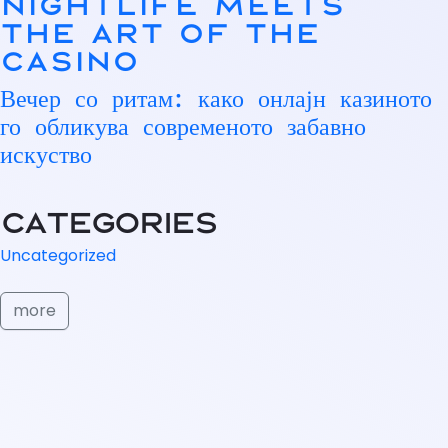
Nightlife Meets
the Art of the
Casino
Вечер со ритам: како онлајн казиното
го обликува современото забавно
искуство
Categories
Uncategorized
more