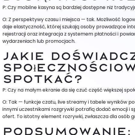
P: Czy mobilne kasyna są bardziej dostępne niż tradycy
O: Z perspektywy czasu i miejsca — tak. Możliwość log
daje elastyczność, której szukają osoby prowadzące int
rejestracji oraz integracja z systemem płatności i pow
wydarzeniach lub promocjach.
Jakie doświadc
społecznościo
spotkać?
P: Czy na małym ekranie da się czuć część większej spo
O: Tak — funkcje czatu, live streamy i tabele wyników 
innymi uczestnikami rozgrywki potrafią dodać emocji i s
ofert. To istotny element rozrywki, zwłaszcza dla osób 
Podsumowanie: